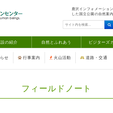
鹿沢インフォメーショ
した国立公園の自然案
検
索
.
.
施設の紹介
自然とふれあう
ビジターズ
.
らせ
行事案内
火山活動
道路・交通
フィールドノート