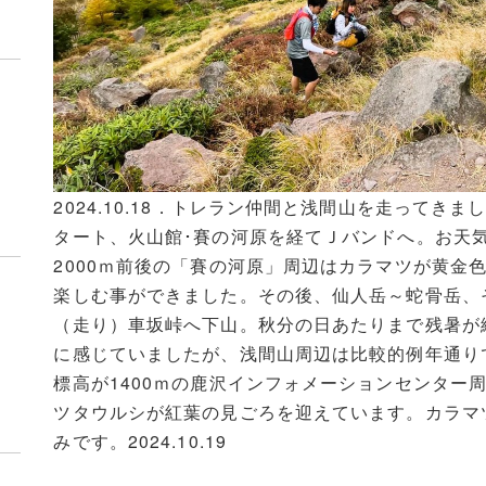
2024.10.18．トレラン仲間と浅間山を走ってき
タート、火山館･賽の河原を経てＪバンドへ。お天
2000ｍ前後の「賽の河原」周辺はカラマツが黄金
楽しむ事ができました。その後、仙人岳～蛇骨岳、
（走り）車坂峠へ下山。秋分の日あたりまで残暑が
に感じていましたが、浅間山周辺は比較的例年通り
標高が1400ｍの鹿沢インフォメーションセンター
介
ツタウルシが紅葉の見ごろを迎えています。カラマツ
みです。2024.10.19