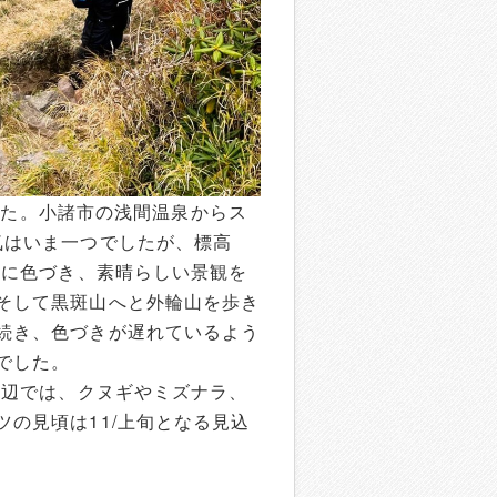
ました。小諸市の浅間温泉からス
気はいま一つでしたが、標高
色に色づき、素晴らしい景観を
そして黒斑山へと外輪山を歩き
続き、色づきが遅れているよう
でした。
周辺では、クヌギやミズナラ、
の見頃は11/上旬となる見込