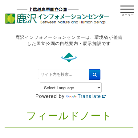
t
o
g
g
l
鹿沢インフォメーションセンターは、環境省が整備
e
した国立公園の自然案内・展示施設です
n
a
v
i
検
g
索
a
.
t
.
Powered by
Translate
i
.
o
n
フィールドノート