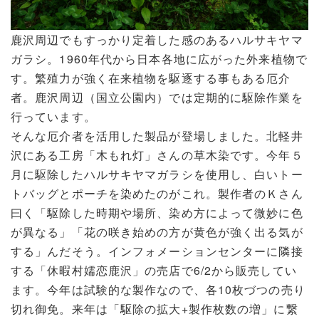
鹿沢周辺でもすっかり定着した感のあるハルサキヤマ
ガラシ。1960年代から日本各地に広がった外来植物で
す。繁殖力が強く在来植物を駆逐する事もある厄介
者。鹿沢周辺（国立公園内）では定期的に駆除作業を
行っています。
そんな厄介者を活用した製品が登場しました。北軽井
沢にある工房「木もれ灯」さんの草木染です。今年５
月に駆除したハルサキヤマガラシを使用し、白いトー
トバッグとポーチを染めたのがこれ。製作者のＫさん
曰く「駆除した時期や場所、染め方によって微妙に色
が異なる」「花の咲き始めの方が黄色が強く出る気が
する」んだそう。インフォメーションセンターに隣接
する「休暇村嬬恋鹿沢」の売店で6/2から販売してい
ます。今年は試験的な製作なので、各10枚づつの売り
切れ御免。来年は「駆除の拡大+製作枚数の増」に繋