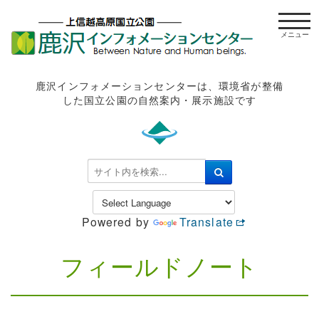
t
o
g
g
l
鹿沢インフォメーションセンターは、環境省が整備
e
した国立公園の自然案内・展示施設です
n
a
v
i
検
g
索
a
.
t
.
Powered by
Translate
i
.
o
n
フィールドノート