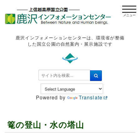
t
o
g
g
l
鹿沢インフォメーションセンターは、環境省が整備
e
した国立公園の自然案内・展示施設です
n
a
v
i
検
g
索
a
.
t
.
Powered by
Translate
i
.
o
n
篭の登山・水の塔山