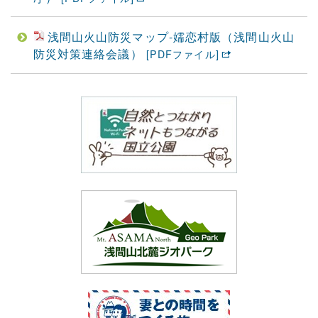
浅間山火山防災マップ-嬬恋村版（浅間山火山
防災対策連絡会議）