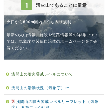
1
活火山であることに留意
火口から
500m
圏内の立ち入り規制
最新の火山情報、施設や道路情報等の詳細につい
ては、気象庁や関係自治体のホームページをご確
認ください。
浅間山の噴火警戒レベルについて
浅間山の活動状況（気象庁）
浅間山の噴火警戒レベルリーフレット（気象
庁）