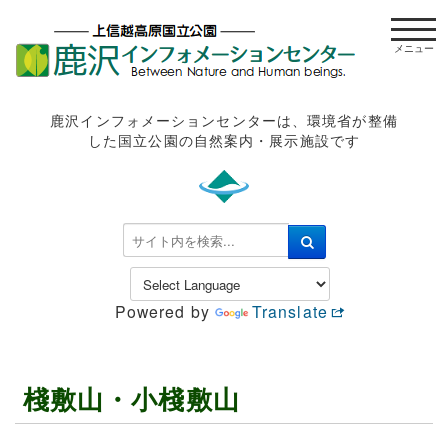
t
o
g
g
l
鹿沢インフォメーションセンターは、環境省が整備
e
した国立公園の自然案内・展示施設です
n
a
v
i
検
g
索
a
.
t
.
Powered by
Translate
i
.
o
n
棧敷山・小棧敷山