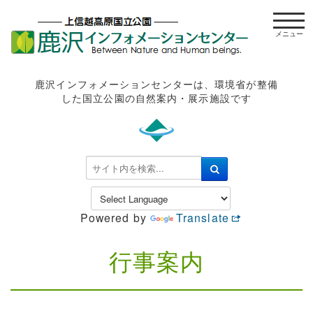
t
o
g
g
l
鹿沢インフォメーションセンターは、環境省が整備
e
した国立公園の自然案内・展示施設です
n
a
v
i
検
g
索
a
.
t
.
Powered by
Translate
i
.
o
n
行事案内