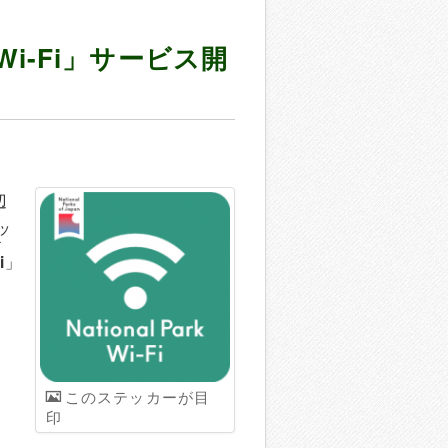
k Wi-Fi」サービス開
辺
ッ
イ
i
」
このステッカーが目
印