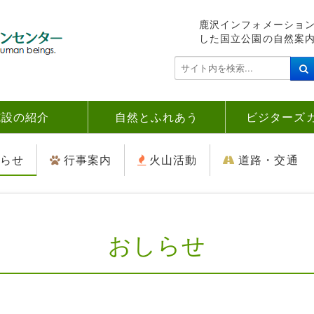
鹿沢インフォメーショ
した国立公園の自然案
検
索
.
.
施設の紹介
自然とふれあう
ビジターズ
.
らせ
行事案内
火山活動
道路・交通
おしらせ