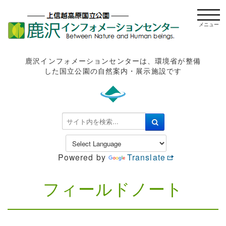
t
o
g
g
l
鹿沢インフォメーションセンターは、環境省が整備
e
した国立公園の自然案内・展示施設です
n
a
v
i
検
g
索
a
.
t
.
Powered by
Translate
i
.
o
n
フィールドノート