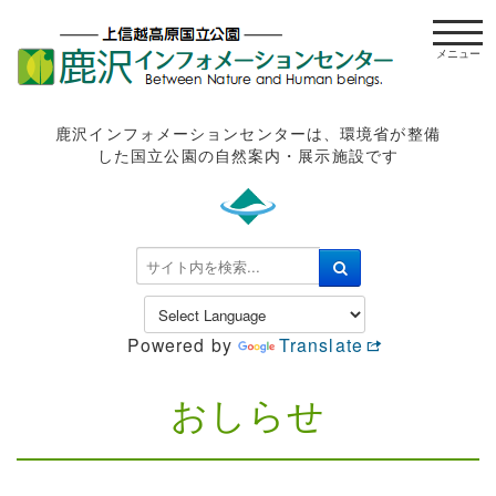
t
o
g
g
l
鹿沢インフォメーションセンターは、環境省が整備
e
した国立公園の自然案内・展示施設です
n
a
v
i
検
g
索
a
.
t
.
Powered by
Translate
i
.
o
n
おしらせ